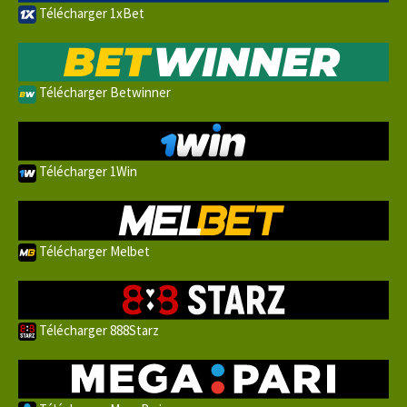
Télécharger 1xBet
Télécharger Betwinner
Télécharger 1Win
Télécharger Melbet
Télécharger 888Starz