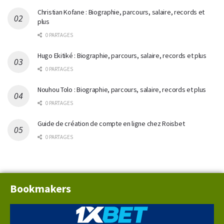
Christian Kofane : Biographie, parcours, salaire, records et
plus
0 PARTAGES
Hugo Ekitiké : Biographie, parcours, salaire, records et plus
0 PARTAGES
Nouhou Tolo : Biographie, parcours, salaire, records et plus
0 PARTAGES
Guide de création de compte en ligne chez Roisbet
0 PARTAGES
Bookmakers