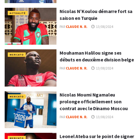
Nicolas N’Koulou démarre fort sa
ACTUALITÉ
saison en Turquie
PAR
CLAUDE N. R.
13/08/2024
Mouhaman Halilou signe ses
MERCATO
débuts en deuxième division belge
PAR
CLAUDE N. R.
13/08/2024
Nicolas Moumi Ngamaleu
MERCATO
prolonge officiellement son
contrat avec le Dinamo Moscou
PAR
CLAUDE N. R.
13/08/2024
Leonel Ateba sur le point de signer
MERCATO