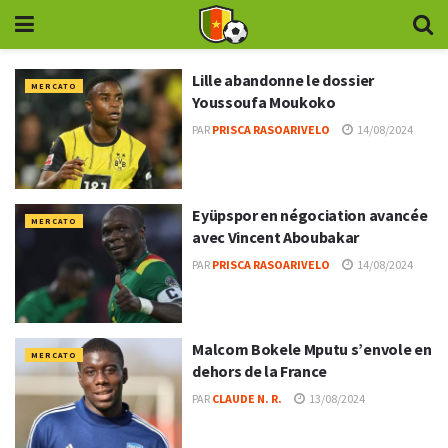
Lille abandonne le dossier
MERCATO
Youssoufa Moukoko
PAR
PRISCA RASOARIVELO
14/08/2024
Eyüpspor en négociation avancée
MERCATO
avec Vincent Aboubakar
PAR
PRISCA RASOARIVELO
14/08/2024
Malcom Bokele Mputu s’envole en
MERCATO
dehors de la France
PAR
CLAUDE N. R.
13/08/2024