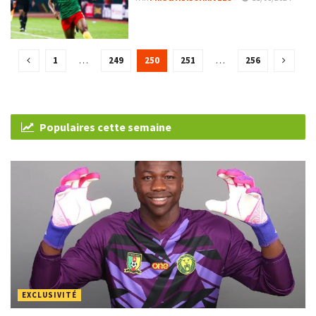
1
…
249
250
251
…
256
Populaires cette semaine
EXCLUSIVITÉ