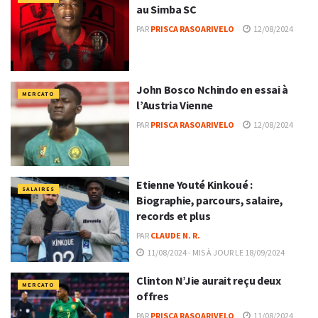
au Simba SC
PAR
PRISCA RASOARIVELO
12/08/2024
John Bosco Nchindo en essai à
MERCATO
l’Austria Vienne
PAR
PRISCA RASOARIVELO
12/08/2024
Etienne Youté Kinkoué :
SALAIRES
Biographie, parcours, salaire,
records et plus
PAR
CLAUDE N. R.
11/08/2024 - MIS À JOUR LE 18/09/2024
Clinton N’Jie aurait reçu deux
MERCATO
offres
PAR
PRISCA RASOARIVELO
11/08/2024