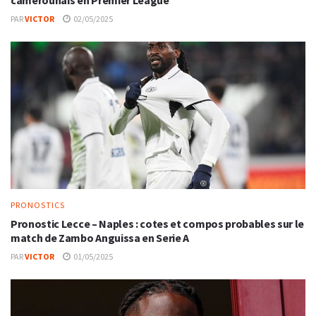
camerounais en Premier League
PAR
VICTOR
02/05/2025
PRONOSTICS
Pronostic Lecce – Naples : cotes et compos probables sur le
match de Zambo Anguissa en Serie A
PAR
VICTOR
01/05/2025