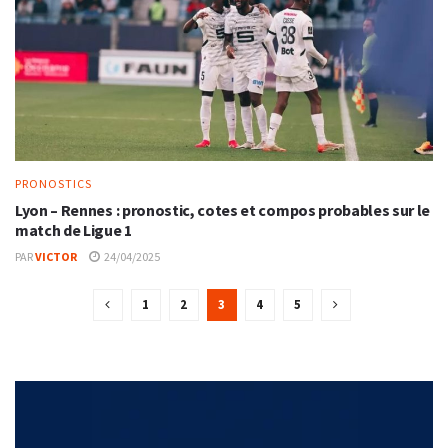
PRONOSTICS
Lyon – Rennes : pronostic, cotes et compos probables sur le
match de Ligue 1
PAR
VICTOR
24/04/2025
1
2
3
4
5