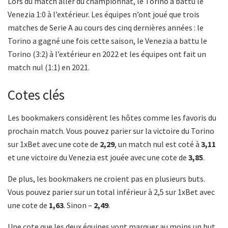
Lors du match aller du championnat, le Torino a battu le
Venezia 1:0 à l’extérieur. Les équipes n’ont joué que trois
matches de Serie A au cours des cinq dernières années : le
Torino a gagné une fois cette saison, le Venezia a battu le
Torino (3:2) à l’extérieur en 2022 et les équipes ont fait un
match nul (1:1) en 2021.
Cotes clés
Les bookmakers considèrent les hôtes comme les favoris du
prochain match. Vous pouvez parier sur la victoire du Torino
sur 1xBet avec une cote de
2,29
, un match nul est coté à
3,11
et une victoire du Venezia est jouée avec une cote de
3,85
.
De plus, les bookmakers ne croient pas en plusieurs buts.
Vous pouvez parier sur un total inférieur à 2,5 sur 1xBet avec
une cote de
1,63
. Sinon –
2,49
.
Une cote que les deux équipes vont marquer au moins un but