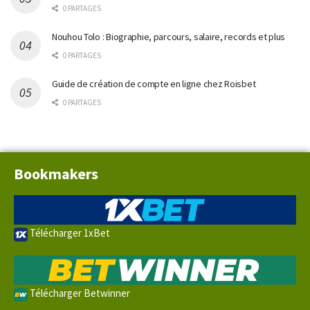
0 PARTAGES
Nouhou Tolo : Biographie, parcours, salaire, records et plus
0 PARTAGES
Guide de création de compte en ligne chez Roisbet
0 PARTAGES
Bookmakers
Télécharger 1xBet
Télécharger Betwinner