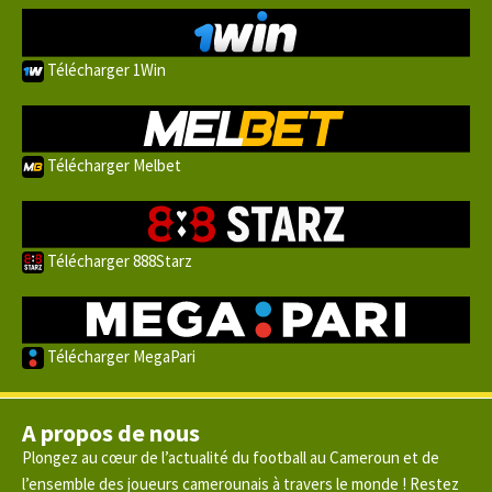
Télécharger 1Win
Télécharger Melbet
Télécharger 888Starz
Télécharger MegaPari
A propos de nous
Plongez au cœur de l’actualité du football au Cameroun et de
l’ensemble des joueurs camerounais à travers le monde ! Restez