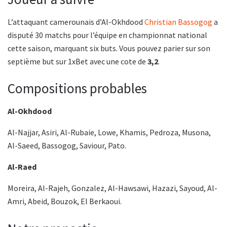
L’attaquant camerounais d’Al-Okhdood
Christian Bassogog
a
disputé 30 matchs pour l’équipe en championnat national
cette saison, marquant six buts. Vous pouvez parier sur son
septième but sur 1xBet avec une cote de
3,2
.
Compositions probables
Al-Okhdood
Al-Najjar, Asiri, Al-Rubaie, Lowe, Khamis, Pedroza, Musona,
Al-Saeed, Bassogog, Saviour, Pato.
Al-Raed
Moreira, Al-Rajeh, Gonzalez, Al-Hawsawi, Hazazi, Sayoud, Al-
Amri, Abeid, Bouzok, El Berkaoui.