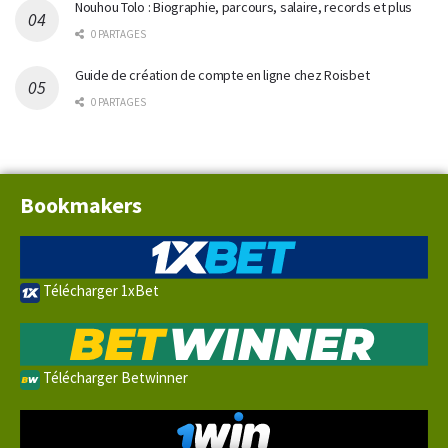
Nouhou Tolo : Biographie, parcours, salaire, records et plus
0 PARTAGES
Guide de création de compte en ligne chez Roisbet
0 PARTAGES
Bookmakers
Télécharger 1xBet
Télécharger Betwinner