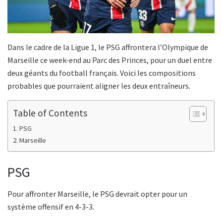
Dans le cadre de la Ligue 1, le PSG affrontera l’Olympique de
Marseille ce week-end au Parc des Princes, pour un duel entre
deux géants du football français. Voici les compositions
probables que pourraient aligner les deux entraîneurs.
Table of Contents
PSG
Marseille
PSG
Pour affronter Marseille, le PSG devrait opter pour un
système offensif en 4-3-3.