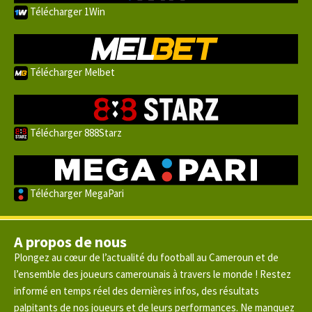
Télécharger 1Win
Télécharger Melbet
Télécharger 888Starz
Télécharger MegaPari
A propos de nous
Plongez au cœur de l’actualité du football au Cameroun et de
l’ensemble des joueurs camerounais à travers le monde ! Restez
informé en temps réel des dernières infos, des résultats
palpitants de nos joueurs et de leurs performances. Ne manquez