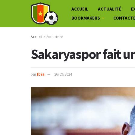
ACCUEIL
ACTUALITÉ
E
BOOKMAKERS
CONTACT
Accueil
Exclusivité
Sakaryaspor fait un
par
Ibra
26/09/2024