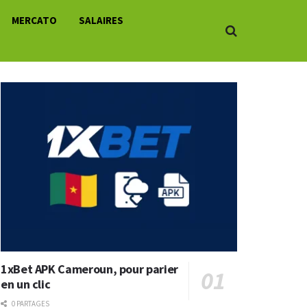
MERCATO
SALAIRES
1xBet APK Cameroun, pour parier
en un clic
0 PARTAGES