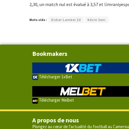
2,30, un match nul est évalué à 3,57 et Ümraniyesp
Mots-clés :
Didier Lamkel Zé
Kévin Soni
Bookmakers
Télécharger 1xBet
Télécharger Melbet
A propos de nous
Plongez au cœur de l’actualité du football au Camero