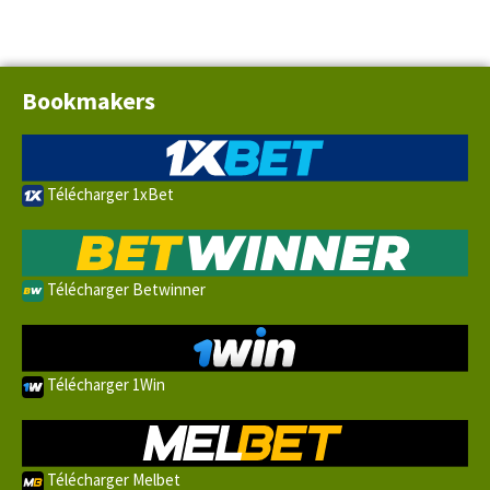
Bookmakers
Télécharger 1xBet
Télécharger Betwinner
Télécharger 1Win
Télécharger Melbet