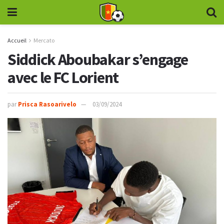
Accueil
Mercato
Siddick Aboubakar s’engage
avec le FC Lorient
par
Prisca Rasoarivelo
03/09/2024