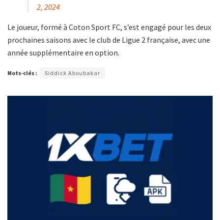
2, 2024
Le joueur, formé à Coton Sport FC, s’est engagé pour les deux
prochaines saisons avec le club de Ligue 2 française, avec une
année supplémentaire en option.
Mots-clés :
Siddick Aboubakar