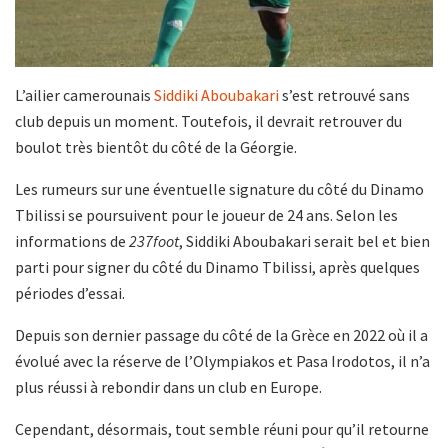
L’ailier camerounais
Siddiki Aboubakari
s’est retrouvé sans
club depuis un moment. Toutefois, il devrait retrouver du
boulot très bientôt du côté de la Géorgie.
Les rumeurs sur une éventuelle signature du côté du Dinamo
Tbilissi se poursuivent pour le joueur de 24 ans. Selon les
informations de
237foot
, Siddiki Aboubakari serait bel et bien
parti pour signer du côté du Dinamo Tbilissi, après quelques
périodes d’essai.
Depuis son dernier passage du côté de la Grèce en 2022 où il a
évolué avec la réserve de l’Olympiakos et Pasa Irodotos, il n’a
plus réussi à rebondir dans un club en Europe.
Cependant, désormais, tout semble réuni pour qu’il retourne