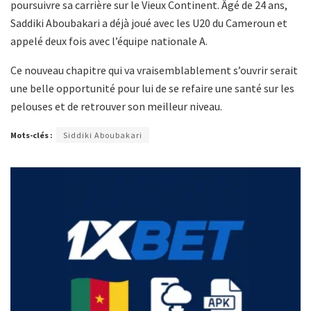
poursuivre sa carrière sur le Vieux Continent. Âgé de 24 ans,
Saddiki Aboubakari a déjà joué avec les U20 du Cameroun et
appelé deux fois avec l’équipe nationale A.
Ce nouveau chapitre qui va vraisemblablement s’ouvrir serait
une belle opportunité pour lui de se refaire une santé sur les
pelouses et de retrouver son meilleur niveau.
Mots-clés :
Siddiki Aboubakari