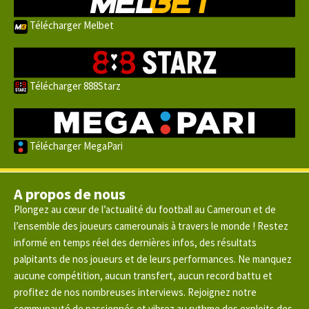
Télécharger Melbet
Télécharger 888Starz
Télécharger MegaPari
A propos de nous
Plongez au cœur de l’actualité du football au Cameroun et de
l’ensemble des joueurs camerounais à travers le monde ! Restez
informé en temps réel des dernières infos, des résultats
palpitants de nos joueurs et de leurs performances. Ne manquez
aucune compétition, aucun transfert, aucun record battu et
profitez de nos nombreuses interviews. Rejoignez notre
communauté de passionnés et vibrez au rythme des exploits des