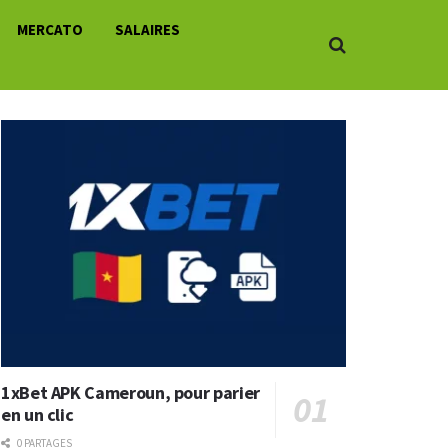
MERCATO
SALAIRES
1xBet APK Cameroun, pour parier
en un clic
0 PARTAGES