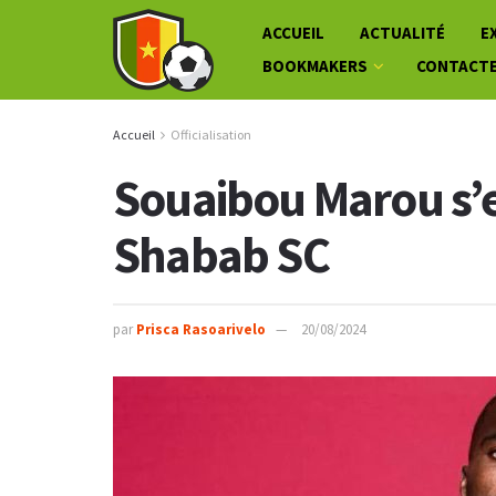
ACCUEIL
ACTUALITÉ
E
BOOKMAKERS
CONTACT
Accueil
Officialisation
Souaibou Marou s’
Shabab SC
par
Prisca Rasoarivelo
20/08/2024