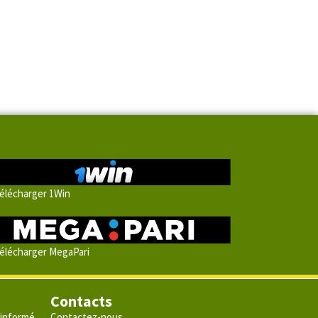
élécharger 1Win
élécharger MegaPari
Contacts
 informé
Contactez-nous