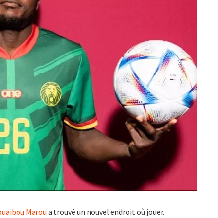
ouaibou Marou
a trouvé un nouvel endroit où jouer.