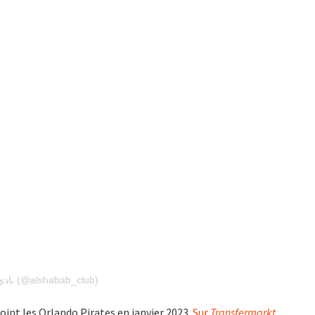
Une publication partagée par نادي الشباب الرياضي (@alshabab_club)
int les Orlando Pirates en janvier 2023.
Sur
Transfermarkt
,