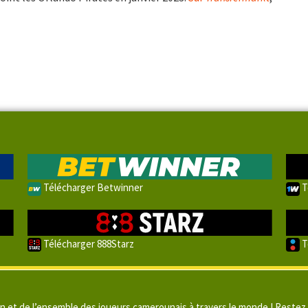
Télécharger Betwinner
T
Télécharger 888Starz
T
un et de l’ensemble des joueurs camerounais à travers le monde ! Restez