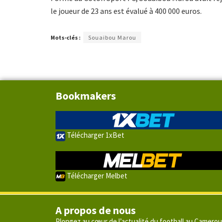
le joueur de 23 ans est évalué à 400 000 euros.
Mots-clés :
Souaibou Marou
Bookmakers
Télécharger 1xBet
Télécharger Melbet
A propos de nous
Plongez au cœur de l’actualité du football au Camero