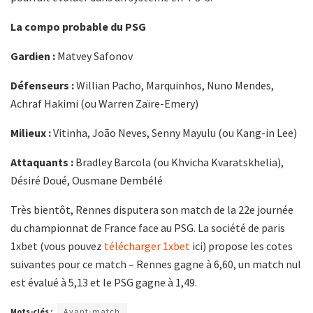
La compo probable du PSG
Gardien :
Matvey Safonov
Défenseurs :
Willian Pacho, Marquinhos, Nuno Mendes,
Achraf Hakimi (ou Warren Zaïre-Emery)
Milieux :
Vitinha, João Neves, Senny Mayulu (ou Kang-in Lee)
Attaquants :
Bradley Barcola (ou Khvicha Kvaratskhelia),
Désiré Doué, Ousmane Dembélé
Très bientôt, Rennes disputera son match de la 22e journée
du championnat de France face au PSG. La société de paris
1xbet (vous pouvez
télécharger 1xbet
ici) propose les cotes
suivantes pour ce match – Rennes gagne à 6,60, un match nul
est évalué à 5,13 et le PSG gagne à 1,49.
Mots-clés :
Avant-match