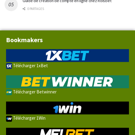
Guide de création de compte en ligne chez Roisbet
0 PARTAGES
Bookmakers
Télécharger 1xBet
Télécharger Betwinner
Télécharger 1Win