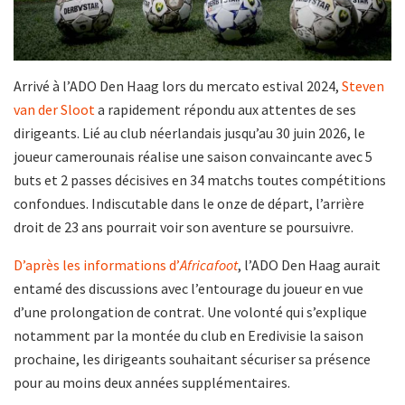
Arrivé à l’ADO Den Haag lors du mercato estival 2024,
Steven
van der Sloot
a rapidement répondu aux attentes de ses
dirigeants. Lié au club néerlandais jusqu’au 30 juin 2026, le
joueur camerounais réalise une saison convaincante avec 5
buts et 2 passes décisives en 34 matchs toutes compétitions
confondues. Indiscutable dans le onze de départ, l’arrière
droit de 23 ans pourrait voir son aventure se poursuivre.
D’après les informations d’
Africafoot
, l’ADO Den Haag aurait
entamé des discussions avec l’entourage du joueur en vue
d’une prolongation de contrat. Une volonté qui s’explique
notamment par la montée du club en Eredivisie la saison
prochaine, les dirigeants souhaitant sécuriser sa présence
pour au moins deux années supplémentaires.