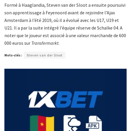
Formé à Haaglandia, Steven van der Sloot a ensuite poursuivi
son apprentissage à Feyenoord avant de rejoindre l’Ajax
Amsterdam à l’été 2019, où il a évolué avec les U17, U19 et
U21. Il a par la suite intégré l’équipe réserve de Schalke 04. A
noter que le joueur est associé à une valeur marchande de 600
000 euros sur
Transfermarkt
.
Mots-clés :
Steven van der Sloot