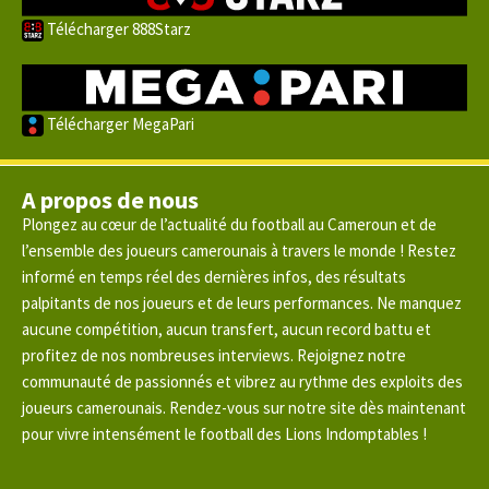
Télécharger 888Starz
Télécharger MegaPari
A propos de nous
Plongez au cœur de l’actualité du football au Cameroun et de
l’ensemble des joueurs camerounais à travers le monde ! Restez
informé en temps réel des dernières infos, des résultats
palpitants de nos joueurs et de leurs performances. Ne manquez
aucune compétition, aucun transfert, aucun record battu et
profitez de nos nombreuses interviews. Rejoignez notre
communauté de passionnés et vibrez au rythme des exploits des
joueurs camerounais. Rendez-vous sur notre site dès maintenant
pour vivre intensément le football des Lions Indomptables !