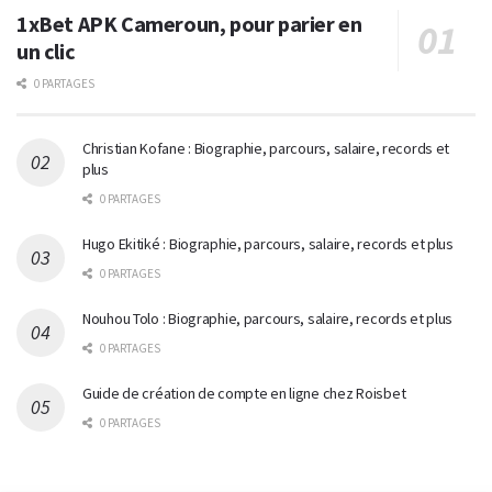
1xBet APK Cameroun, pour parier en
un clic
0 PARTAGES
Christian Kofane : Biographie, parcours, salaire, records et
plus
0 PARTAGES
Hugo Ekitiké : Biographie, parcours, salaire, records et plus
0 PARTAGES
Nouhou Tolo : Biographie, parcours, salaire, records et plus
0 PARTAGES
Guide de création de compte en ligne chez Roisbet
0 PARTAGES