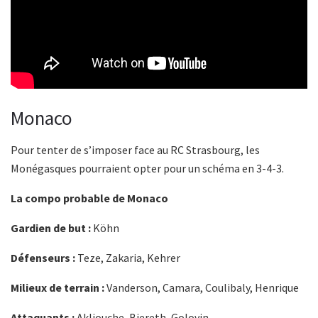
Monaco
Pour tenter de s’imposer face au RC Strasbourg, les
Monégasques pourraient opter pour un schéma en 3-4-3.
La compo probable de Monaco
Gardien de but :
Köhn
Défenseurs :
Teze, Zakaria, Kehrer
Milieux de terrain :
Vanderson, Camara, Coulibaly, Henrique
Attaquants :
Akliouche, Biereth, Golovin