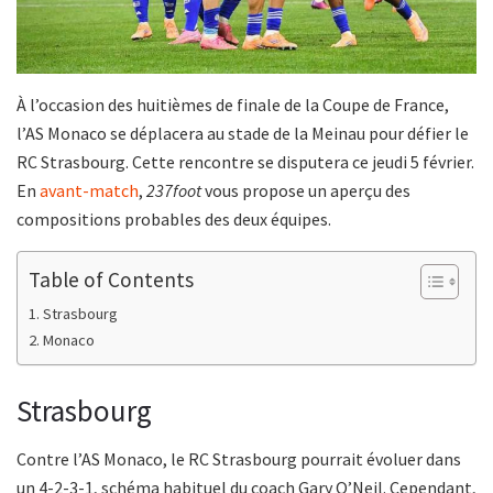
À l’occasion des huitièmes de finale de la Coupe de France,
l’AS Monaco se déplacera au stade de la Meinau pour défier le
RC Strasbourg. Cette rencontre se disputera ce jeudi 5 février.
En
avant-match
,
237foot
vous propose un aperçu des
compositions probables des deux équipes.
Table of Contents
Strasbourg
Monaco
Strasbourg
Contre l’AS Monaco, le RC Strasbourg pourrait évoluer dans
un 4-2-3-1, schéma habituel du coach Gary O’Neil. Cependant,