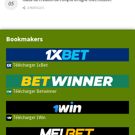
0 PARTAGES
Bookmakers
Télécharger 1xBet
Télécharger Betwinner
Télécharger 1Win