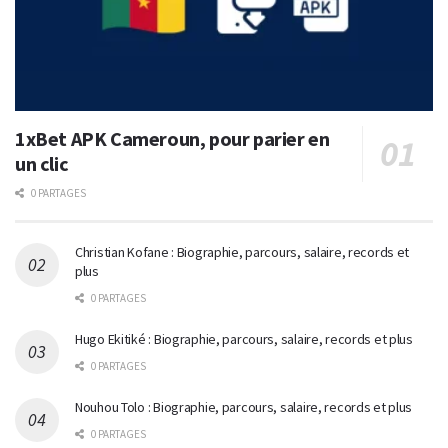
1xBet APK Cameroun, pour parier en
un clic
0 PARTAGES
Christian Kofane : Biographie, parcours, salaire, records et
plus
0 PARTAGES
Hugo Ekitiké : Biographie, parcours, salaire, records et plus
0 PARTAGES
Nouhou Tolo : Biographie, parcours, salaire, records et plus
0 PARTAGES