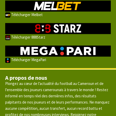
Télécharger Melbet
Télécharger 888Starz
Télécharger MegaPari
A propos de nous
Plongez au cœur de l’actualité du football au Cameroun et de
l’ensemble des joueurs camerounais à travers le monde ! Restez
informé en temps réel des dernières infos, des résultats
palpitants de nos joueurs et de leurs performances. Ne manquez
aucune compétition, aucun transfert, aucun record battu et
profitez de nos nombreuses interviews. Rejoignez notre