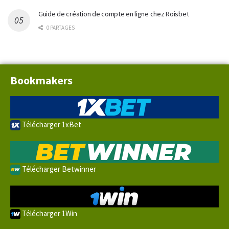
Guide de création de compte en ligne chez Roisbet
0 PARTAGES
Bookmakers
Télécharger 1xBet
Télécharger Betwinner
Télécharger 1Win