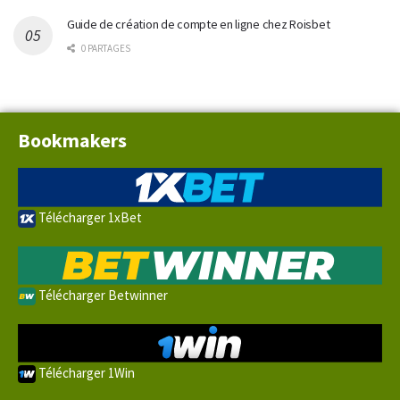
Guide de création de compte en ligne chez Roisbet
0 PARTAGES
Bookmakers
Télécharger 1xBet
Télécharger Betwinner
Télécharger 1Win