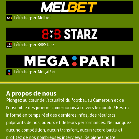
Télécharger Melbet
Télécharger 888Starz
Télécharger MegaPari
A propos de nous
Plongez au cœur de l’actualité du football au Cameroun et de
l’ensemble des joueurs camerounais à travers le monde ! Restez
informé en temps réel des dernières infos, des résultats
palpitants de nos joueurs et de leurs performances. Ne manquez
aucune compétition, aucun transfert, aucun record battu et
profitez de nos nombreuses interviews. Rejoignez notre