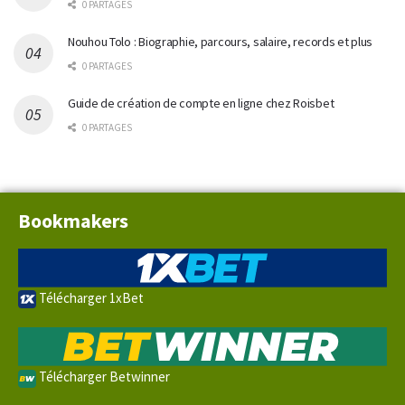
0 PARTAGES
Nouhou Tolo : Biographie, parcours, salaire, records et plus
0 PARTAGES
Guide de création de compte en ligne chez Roisbet
0 PARTAGES
Bookmakers
Télécharger 1xBet
Télécharger Betwinner