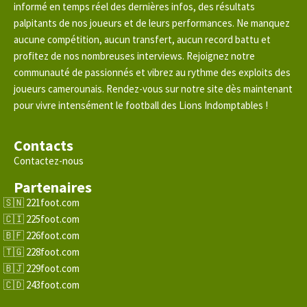
informé en temps réel des dernières infos, des résultats
palpitants de nos joueurs et de leurs performances. Ne manquez
aucune compétition, aucun transfert, aucun record battu et
profitez de nos nombreuses interviews. Rejoignez notre
communauté de passionnés et vibrez au rythme des exploits des
joueurs camerounais. Rendez-vous sur notre site dès maintenant
pour vivre intensément le football des Lions Indomptables !
Contacts
Contactez-nous
Partenaires
221foot.com
225foot.com
226foot.com
228foot.com
229foot.com
243foot.com