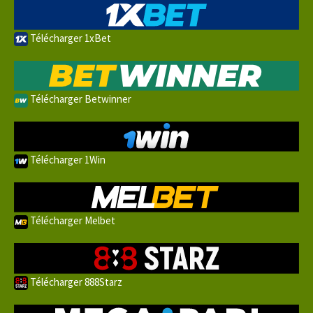
Télécharger 1xBet
Télécharger Betwinner
Télécharger 1Win
Télécharger Melbet
Télécharger 888Starz