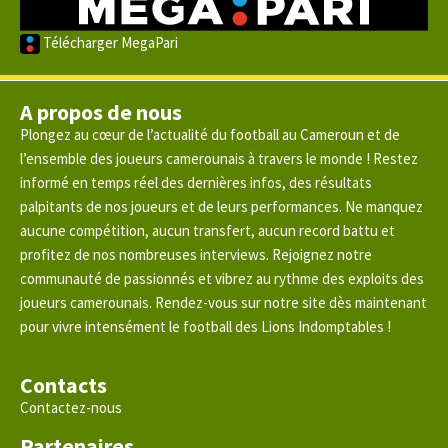
Télécharger MegaPari
A propos de nous
Plongez au cœur de l’actualité du football au Cameroun et de
l’ensemble des joueurs camerounais à travers le monde ! Restez
informé en temps réel des dernières infos, des résultats
palpitants de nos joueurs et de leurs performances. Ne manquez
aucune compétition, aucun transfert, aucun record battu et
profitez de nos nombreuses interviews. Rejoignez notre
communauté de passionnés et vibrez au rythme des exploits des
joueurs camerounais. Rendez-vous sur notre site dès maintenant
pour vivre intensément le football des Lions Indomptables !
Contacts
Contactez-nous
Partenaires