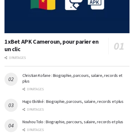
1xBet APK Cameroun, pour parier en
un clic
0 PARTAGES
Christian Kofane : Biographie, parcours, salaire, records et
plus
0 PARTAGES
Hugo Ekitiké : Biographie, parcours, salaire, records et plus
0 PARTAGES
Nouhou Tolo : Biographie, parcours, salaire, records et plus
0 PARTAGES