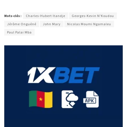
Mots-clés :
Charles-Hubert Itandje
Georges-Kevin N'Koudou
Jérôme Onguéné
John Mary
Nicolas Moumi Ngamaleu
Paul Palai Mba