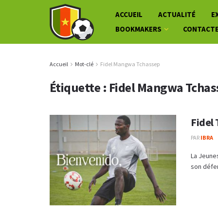
ACCUEIL
ACTUALITÉ
E
BOOKMAKERS
CONTACT
Accueil
Mot-clé
Fidel Mangwa Tchassep
Étiquette :
Fidel Mangwa Tchas
Fidel
PAR
IBRA
La Jeune
son défen