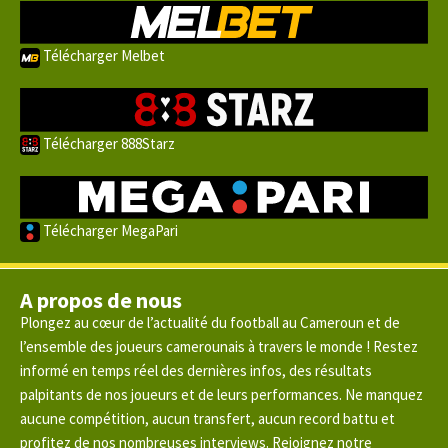
Télécharger Melbet
Télécharger 888Starz
Télécharger MegaPari
A propos de nous
Plongez au cœur de l’actualité du football au Cameroun et de
l’ensemble des joueurs camerounais à travers le monde ! Restez
informé en temps réel des dernières infos, des résultats
palpitants de nos joueurs et de leurs performances. Ne manquez
aucune compétition, aucun transfert, aucun record battu et
profitez de nos nombreuses interviews. Rejoignez notre