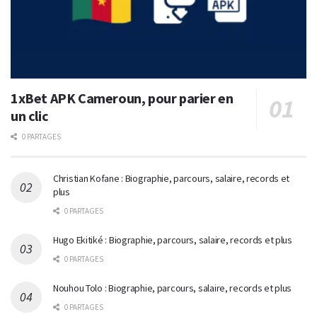
1xBet APK Cameroun, pour parier en
un clic
0 PARTAGES
Christian Kofane : Biographie, parcours, salaire, records et
plus
0 PARTAGES
Hugo Ekitiké : Biographie, parcours, salaire, records et plus
0 PARTAGES
Nouhou Tolo : Biographie, parcours, salaire, records et plus
0 PARTAGES