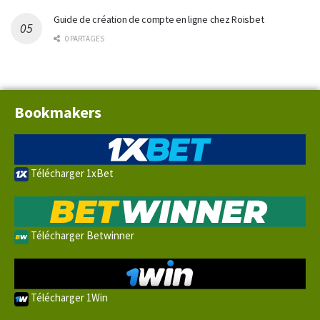
Guide de création de compte en ligne chez Roisbet
0 PARTAGES
Bookmakers
Télécharger 1xBet
Télécharger Betwinner
Télécharger 1Win