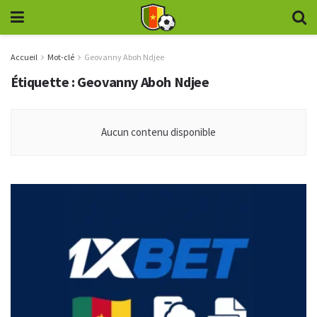
Accueil
Mot-clé
Geovanny Aboh Ndjee
Étiquette :
Geovanny Aboh Ndjee
Aucun contenu disponible