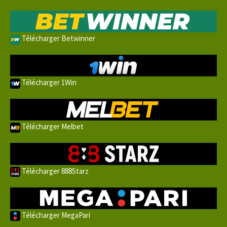
Télécharger Betwinner
Télécharger 1Win
Télécharger Melbet
Télécharger 888Starz
Télécharger MegaPari