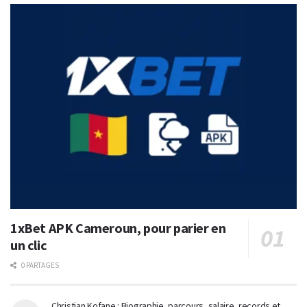
1xBet APK Cameroun, pour parier en
un clic
0 PARTAGES
Christian Kofane : Biographie, parcours, salaire, records et