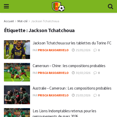
Accueil
Mot-clé
Jackson Tchatchoua
Étiquette :
Jackson Tchatchoua
Jackson Tchatchoua sur les tablettes du Torino FC
PAR
PRISCA RASOARIVELO
25/05/2026
0
Cameroun – Chine : les compositions probables
PAR
PRISCA RASOARIVELO
30/03/2026
0
Australie – Cameroun : Les compositions probables
PAR
PRISCA RASOARIVELO
25/03/2026
0
Les Lions Indomptables retenus pour les
regroupements de mars 2026