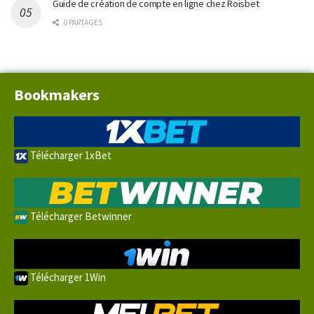
Guide de création de compte en ligne chez Roisbet
0 PARTAGES
Bookmakers
Télécharger 1xBet
Télécharger Betwinner
Télécharger 1Win