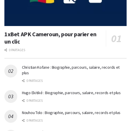
1xBet APK Cameroun, pour parier en
un clic
0 PARTAGES
Christian Kofane : Biographie, parcours, salaire, records et
plus
0 PARTAGES
Hugo Ekitiké : Biographie, parcours, salaire, records et plus
0 PARTAGES
Nouhou Tolo : Biographie, parcours, salaire, records et plus
0 PARTAGES