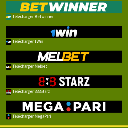
Télécharger Betwinner
Télécharger 1Win
Télécharger Melbet
Télécharger 888Starz
Télécharger MegaPari