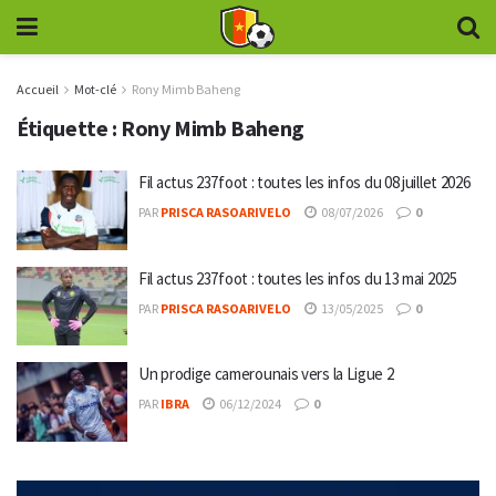
Accueil
Mot-clé
Rony Mimb Baheng
Étiquette :
Rony Mimb Baheng
Fil actus 237foot : toutes les infos du 08 juillet 2026
PAR
PRISCA RASOARIVELO
08/07/2026
0
Fil actus 237foot : toutes les infos du 13 mai 2025
PAR
PRISCA RASOARIVELO
13/05/2025
0
Un prodige camerounais vers la Ligue 2
PAR
IBRA
06/12/2024
0