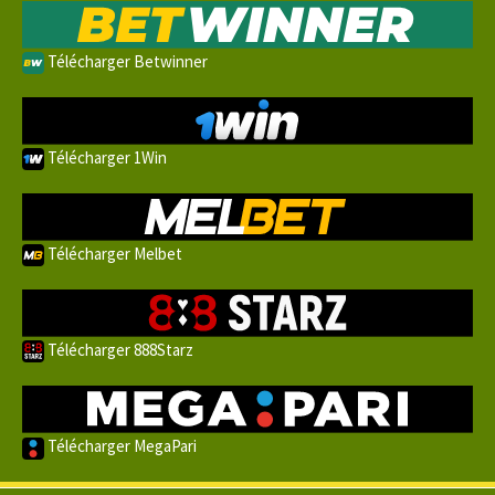
Télécharger Betwinner
Télécharger 1Win
Télécharger Melbet
Télécharger 888Starz
Télécharger MegaPari