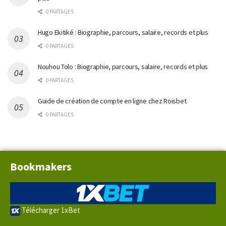
0 PARTAGES
Hugo Ekitiké : Biographie, parcours, salaire, records et plus
0 PARTAGES
Nouhou Tolo : Biographie, parcours, salaire, records et plus
0 PARTAGES
Guide de création de compte en ligne chez Roisbet
0 PARTAGES
Bookmakers
Télécharger 1xBet