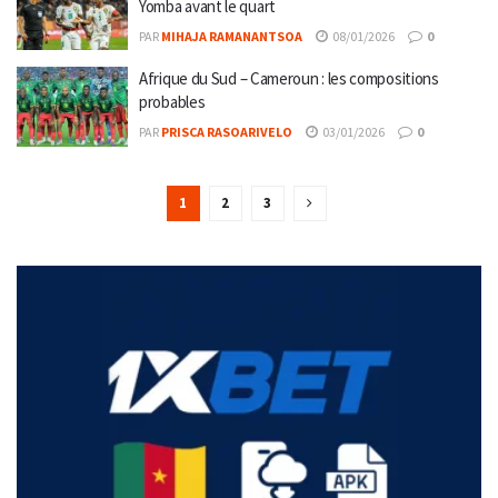
Yomba avant le quart
PAR
MIHAJA RAMANANTSOA
08/01/2026
0
Afrique du Sud – Cameroun : les compositions
probables
PAR
PRISCA RASOARIVELO
03/01/2026
0
1
2
3