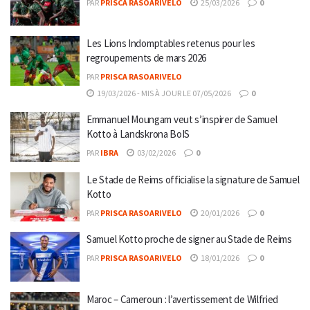
PAR
PRISCA RASOARIVELO
25/03/2026
0
Les Lions Indomptables retenus pour les
regroupements de mars 2026
PAR
PRISCA RASOARIVELO
19/03/2026 - MIS À JOUR LE 07/05/2026
0
Emmanuel Moungam veut s’inspirer de Samuel
Kotto à Landskrona BoIS
PAR
IBRA
03/02/2026
0
Le Stade de Reims officialise la signature de Samuel
Kotto
PAR
PRISCA RASOARIVELO
20/01/2026
0
Samuel Kotto proche de signer au Stade de Reims
PAR
PRISCA RASOARIVELO
18/01/2026
0
Maroc – Cameroun : l’avertissement de Wilfried