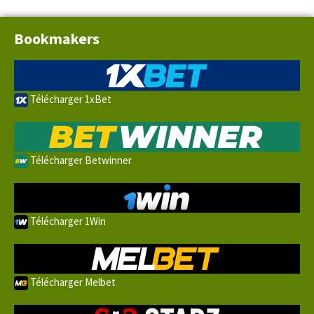
Bookmakers
Télécharger 1xBet
Télécharger Betwinner
Télécharger 1Win
Télécharger Melbet