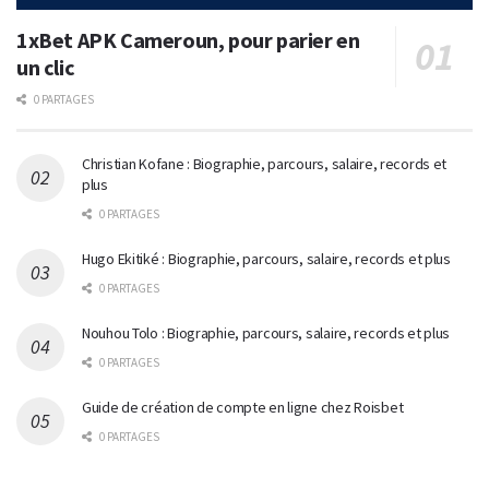
1xBet APK Cameroun, pour parier en
un clic
0 PARTAGES
Christian Kofane : Biographie, parcours, salaire, records et
plus
0 PARTAGES
Hugo Ekitiké : Biographie, parcours, salaire, records et plus
0 PARTAGES
Nouhou Tolo : Biographie, parcours, salaire, records et plus
0 PARTAGES
Guide de création de compte en ligne chez Roisbet
0 PARTAGES