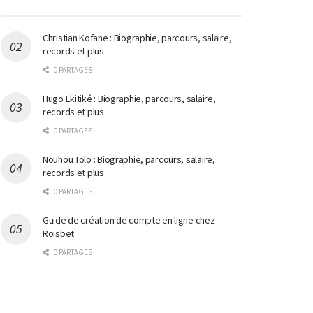
Christian Kofane : Biographie, parcours, salaire,
records et plus
0 PARTAGES
Hugo Ekitiké : Biographie, parcours, salaire,
records et plus
0 PARTAGES
Nouhou Tolo : Biographie, parcours, salaire,
records et plus
0 PARTAGES
Guide de création de compte en ligne chez
Roisbet
0 PARTAGES