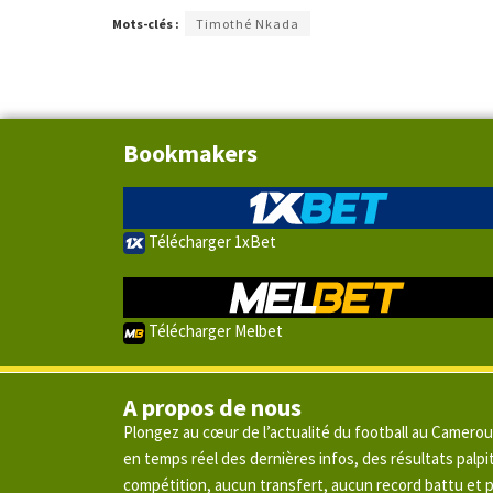
Mots-clés :
Timothé Nkada
Bookmakers
Télécharger 1xBet
Télécharger Melbet
A propos de nous
Plongez au cœur de l’actualité du football au Camero
en temps réel des dernières infos, des résultats pal
compétition, aucun transfert, aucun record battu et