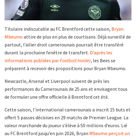
Titulaire indiscutable au FC Brentford cette saison,
Bryan
Mbeumo
attire de plus en plus de courtisans. Déjà surveillé de
partout, l’ailier droit camerounais pourrait être transféré
durant la prochaine fenêtre de transfert.
D’après les
informations publiées par
Football Insider
, les Bees se
préparent à recevoir des propositions pour Bryan Mbeumo.
Newcastle, Arsenal et Liverpool suivent de près les
performances du Camerounais de 25 ans et envisagent tous
de formuler une offre officielle à Brentford cet été.
Cette saison, l’international camerounais a inscrit 15 buts et
offert 5 passes décisives en 29 matchs de Premier League. La
valeur marchande du joueur s’élève à 50 millions d’euros. Lié
au FC Brentford jusqu’en juin 2026, Bryan
Mbeumo perçoit un