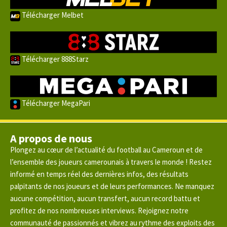
Télécharger Melbet
Télécharger 888Starz
Télécharger MegaPari
A propos de nous
Plongez au cœur de l’actualité du football au Cameroun et de
l’ensemble des joueurs camerounais à travers le monde ! Restez
informé en temps réel des dernières infos, des résultats
palpitants de nos joueurs et de leurs performances. Ne manquez
aucune compétition, aucun transfert, aucun record battu et
profitez de nos nombreuses interviews. Rejoignez notre
communauté de passionnés et vibrez au rythme des exploits des