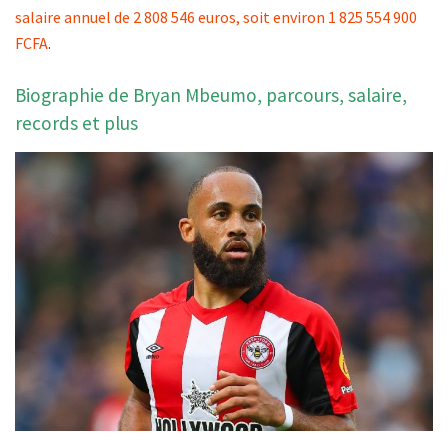
salaire annuel de 2 808 546 euros, soit environ 1 825 554 900
FCFA
.
Biographie de Bryan Mbeumo, parcours, salaire,
records et plus