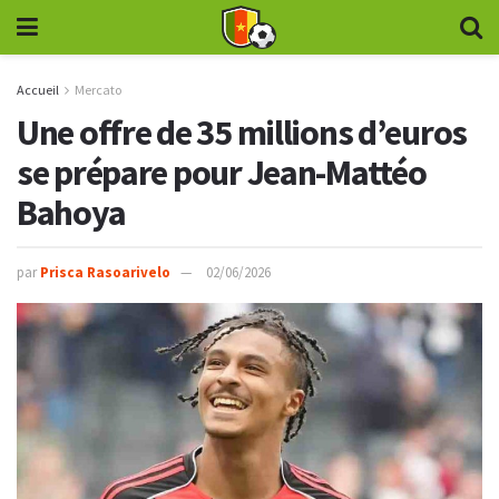
Accueil
Mercato
Une offre de 35 millions d’euros
se prépare pour Jean-Mattéo
Bahoya
par
Prisca Rasoarivelo
02/06/2026