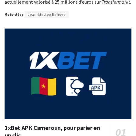
actuellement valorisé à 25 millions d’euros sur
Transfermarkt
.
Mots-clés :
Jean-Mattéo Bahoya
1xBet APK Cameroun, pour parier en
un clic