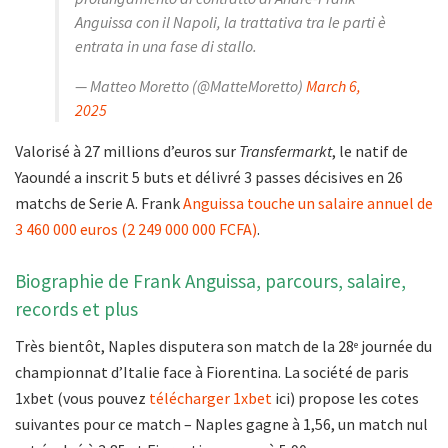
Anguissa con il Napoli, la trattativa tra le parti è
entrata in una fase di stallo.
— Matteo Moretto (@MatteMoretto)
March 6,
2025
Valorisé à 27 millions d’euros sur
Transfermarkt
, le natif de
Yaoundé a inscrit 5 buts et délivré 3 passes décisives en 26
matchs de Serie A. Frank
Anguissa touche un salaire annuel de
3 460 000 euros (2 249 000 000 FCFA)
.
Biographie de Frank Anguissa, parcours, salaire,
records et plus
Très bientôt, Naples disputera son match de la 28
journée du
e
championnat d’Italie face à Fiorentina. La société de paris
1xbet (vous pouvez
télécharger 1xbet
ici) propose les cotes
suivantes pour ce match – Naples gagne à 1,56, un match nul