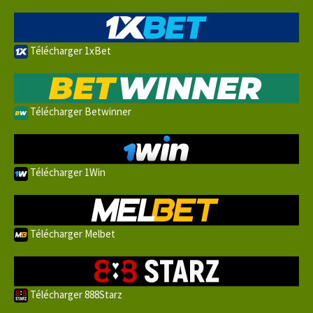
Télécharger 1xBet
Télécharger Betwinner
Télécharger 1Win
Télécharger Melbet
Télécharger 888Starz