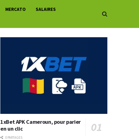
MERCATO
SALAIRES
1xBet APK Cameroun, pour parier
en un clic
0 PARTAGES