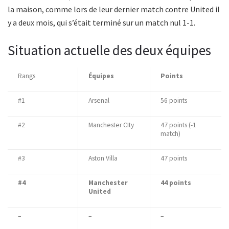
la maison, comme lors de leur dernier match contre United il
y a deux mois, qui s’était terminé sur un match nul 1-1.
Situation actuelle des deux équipes
Rangs
Équipes
Points
#1
Arsenal
56 points
#2
Manchester CIty
47 points (-1
match)
#3
Aston Villa
47 points
#4
Manchester
44 points
United
–
–
–