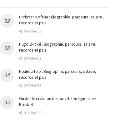
Christian Kofane : Biographie, parcours, salaire,
records et plus
0 PARTAGES
Hugo Ekitiké : Biographie, parcours, salaire,
records et plus
0 PARTAGES
Nouhou Tolo : Biographie, parcours, salaire,
records et plus
0 PARTAGES
Guide de création de compte en ligne chez
Roisbet
0 PARTAGES