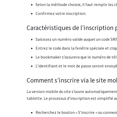
Selon la méthode choisie, il faut remplir le
Confirmez votre inscription.
Caractéristiques de l’inscription 
Saisissez un numéro valide auquel un code SM
Entrez le code dans la fenêtre spéciale et cliq
Le bookmaker s’assurera que le numéro de télé
L’identifiant et le mot de passe seront envoy
Comment s’inscrire via le site mob
La version mobile du site s’ouvre automatiquemen
tablette. Le processus d’inscription est simplifié
Recherchez le bouton « S’inscrire » ou connex