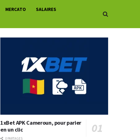
MERCATO
SALAIRES
1xBet APK Cameroun, pour parier
en un clic
0 PARTAGES