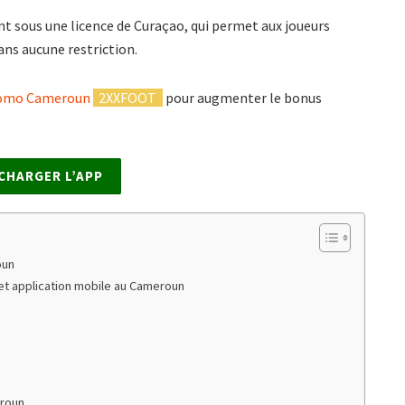
t sous une licence de Curaçao, qui permet aux joueurs
sans aucune restriction.
romo Cameroun
2XXFOOT
pour augmenter le bonus
CHARGER L’APP
oun
et application mobile au Cameroun
eroun