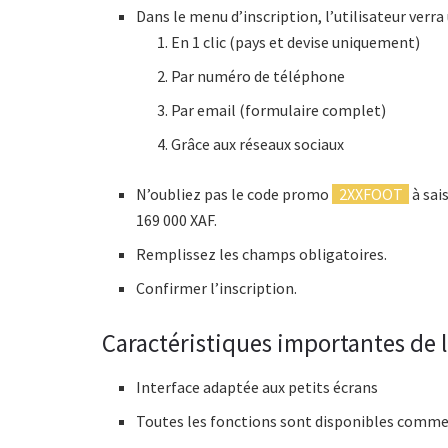
Dans le menu d’inscription, l’utilisateur verra
En 1 clic (pays et devise uniquement)
Par numéro de téléphone
Par email (formulaire complet)
Grâce aux réseaux sociaux
N’oubliez pas le code promo
2XXFOOT
à sai
169 000 XAF.
Remplissez les champs obligatoires.
Confirmer l’inscription.
Caractéristiques importantes de l
Interface adaptée aux petits écrans
Toutes les fonctions sont disponibles comme 