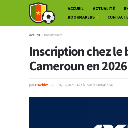
ACCUEIL
ACTUALITÉ
E
BOOKMAKERS
CONTACT
Accueil
Bookmakers
Inscription chez l
Cameroun en 2026
par
Hackim
04/03/2025 - Mis à jour le 08/04/2026