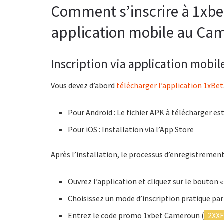
Comment s’inscrire à 1xb
application mobile au Ca
Inscription via application mobile
Vous devez d’abord
télécharger l’application 1xBet
Pour Android : Le fichier APK à télécharger es
Pour iOS : Installation via l’App Store
Après l’installation, le processus d’enregistrement
Ouvrez l’application et cliquez sur le bouton « 
Choisissez un mode d’inscription pratique par
Entrez le code promo 1xbet Cameroun (
2XX