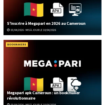
S’inscrire à Megapari en 2026 au Cameroun
03/04/2026 - MIS À JOUR LE 10/04/2026
BOOKMAKERS
Megapari apk Cameroun : un bookmaker
révolutionnaire
03/04/2026 - MIS À JOUR LE 10/04/2026