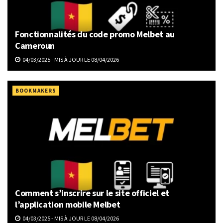
Fonctionnalités du code promo Melbet au
Cameroun
04/03/2025 - MIS À JOUR LE 08/04/2026
BOOKMAKERS
Comment s’inscrire sur le site officiel et
l’application mobile Melbet
04/03/2025 - MIS À JOUR LE 08/04/2026