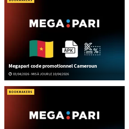
BOOKMAKERS
Megapari code promotionnel Cameroun
03/04/2026 - MIS À JOUR LE 10/04/2026
BOOKMAKERS