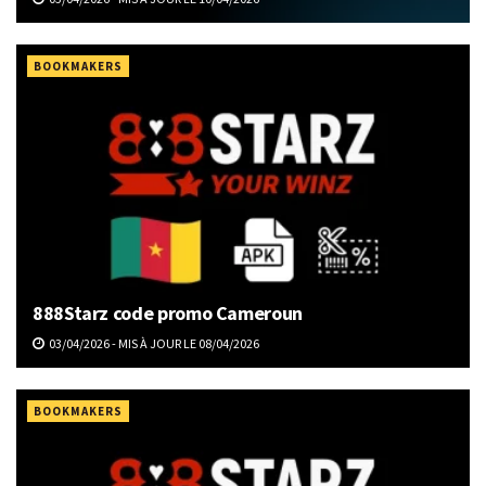
BOOKMAKERS
888Starz code promo Cameroun
03/04/2026 - MIS À JOUR LE 08/04/2026
BOOKMAKERS