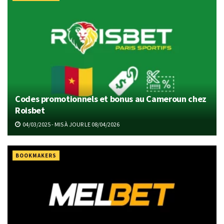
Codes promotionnels et bonus au Cameroun chez
Roisbet
04/03/2025 - MIS À JOUR LE 08/04/2026
BOOKMAKERS