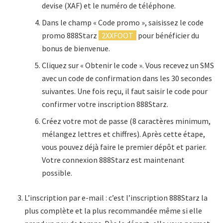
devise (XAF) et le numéro de téléphone.
Dans le champ « Code promo », saisissez le code
promo 888Starz
2XXFOOT
pour bénéficier du
bonus de bienvenue.
Cliquez sur « Obtenir le code ». Vous recevez un SMS
avec un code de confirmation dans les 30 secondes
suivantes. Une fois reçu, il faut saisir le code pour
confirmer votre inscription 888Starz.
Créez votre mot de passe (8 caractères minimum,
mélangez lettres et chiffres). Après cette étape,
vous pouvez déjà faire le premier dépôt et parier.
Votre connexion 888Starz est maintenant
possible.
L’inscription par e-mail : c’est l’inscription 888Starz la
plus complète et la plus recommandée même si elle