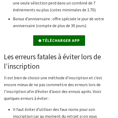
une seule sélection perd dans un combiné de 7
événements ou plus (cotes minimales de 1.70).
Bonus d’anniversaire : offre spéciale le jour de votre
anniversaire (compte de plus de 30 jours).
TÉLÉCHARGER APP
Les erreurs fatales à éviter lors de
l’inscription
Il est bien de choisir une méthode d’inscription et c’est
encore mieux de ne pas commettre des erreurs lors de
l’inscription afin d’éviter d’avoir des ennuis après. Voici
quelques erreurs à éviter :
Il faut éviter d’utiliser des faux noms pour son
inscription car au moment du retrait si on vous