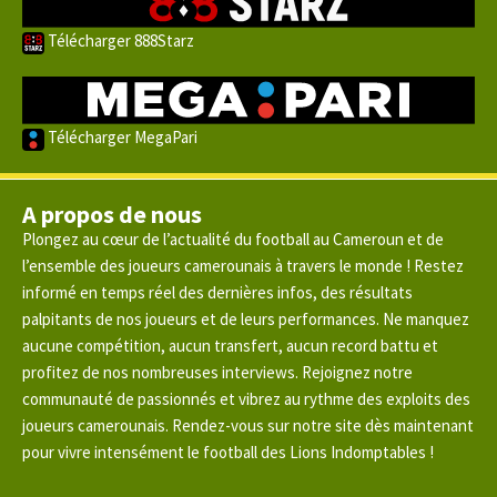
Télécharger 888Starz
Télécharger MegaPari
A propos de nous
Plongez au cœur de l’actualité du football au Cameroun et de
l’ensemble des joueurs camerounais à travers le monde ! Restez
informé en temps réel des dernières infos, des résultats
palpitants de nos joueurs et de leurs performances. Ne manquez
aucune compétition, aucun transfert, aucun record battu et
profitez de nos nombreuses interviews. Rejoignez notre
communauté de passionnés et vibrez au rythme des exploits des
joueurs camerounais. Rendez-vous sur notre site dès maintenant
pour vivre intensément le football des Lions Indomptables !