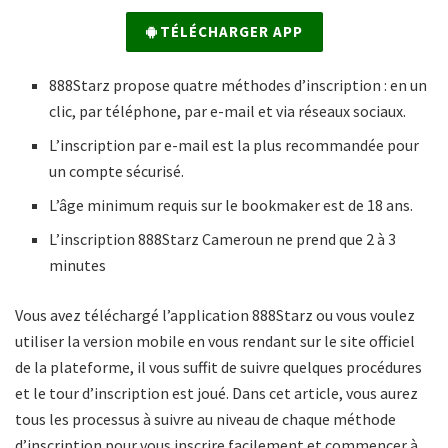
TÉLÉCHARGER APP
888Starz propose quatre méthodes d’inscription : en un
clic, par téléphone, par e-mail et via réseaux sociaux.
L’inscription par e-mail est la plus recommandée pour
un compte sécurisé.
L’âge minimum requis sur le bookmaker est de 18 ans.
L’inscription 888Starz Cameroun ne prend que 2 à 3
minutes
Vous avez téléchargé l’application 888Starz ou vous voulez
utiliser la version mobile en vous rendant sur le site officiel
de la plateforme, il vous suffit de suivre quelques procédures
et le tour d’inscription est joué. Dans cet article, vous aurez
tous les processus à suivre au niveau de chaque méthode
d’inscription pour vous inscrire facilement et commencer à