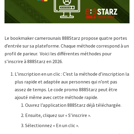
Le bookmaker camerounais 888Starz propose quatre portes
d’entrée sur sa plateforme. Chaque méthode correspond à un
profil de parieur. Voici les différentes méthodes pour
s’inscrire à 888Starz en 2026.
L’inscription en un clic : C’est la méthode d’inscription la
plus rapide et adaptée aux personnes qui n’ont pas
assez de temps. Le code promo 888Starz peut être
ajouté même avec cette méthode rapide.
Ouvrez l’application 888Starz déjà téléchargée.
Ensuite, cliquez sur « S’inscrire ».
Sélectionnez « En un clic ».