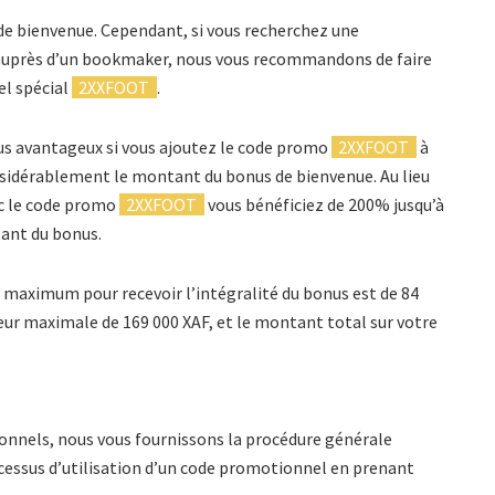
de bienvenue. Cependant, si vous recherchez une
s auprès d’un bookmaker, nous vous recommandons de faire
el spécial
2XXFOOT
.
us avantageux si vous ajoutez le code promo
2XXFOOT
à
sidérablement le montant du bonus de bienvenue. Au lieu
ec le code promo
2XXFOOT
vous bénéficiez de 200% jusqu’à
tant du bonus.
t maximum pour recevoir l’intégralité du bonus est de 84
leur maximale de 169 000 XAF, et le montant total sur votre
onnels, nous vous fournissons la procédure générale
rocessus d’utilisation d’un code promotionnel en prenant