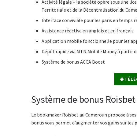
Activité légale – la société opère sous une lic
Territoriale et de la Décentralisation du Cam
Interface conviviale pour les paris en temps ré
Assistance réactive en anglais et en français.
Application mobile fonctionnelle pour les app
Dépôt rapide via MTN Mobile Money à partir d
Système de bonus ACCA Boost
TÉLÉ
Système de bonus Roisbet
Le bookmaker Roisbet au Cameroun propose à ses 
bonus vous permet d’augmenter vos gains sur les par