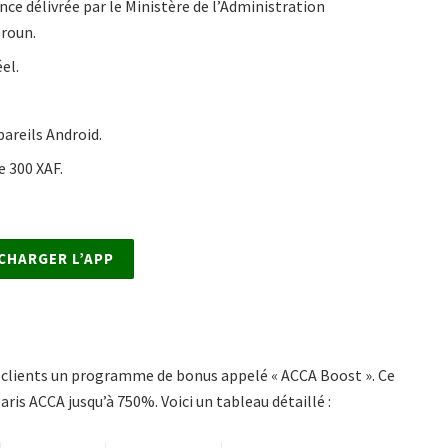
ence délivrée par le Ministère de l’Administration
eroun.
el.
areils Android.
e 300 XAF.
CHARGER L’APP
clients un programme de bonus appelé « ACCA Boost ». Ce
is ACCA jusqu’à 750%. Voici un tableau détaillé :