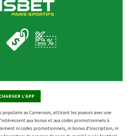
CHARGER L’APP
populaire au Cameroun, attirant les joueurs avec une
s’intéressent aux bonus et aux codes promotionnels à
llement ni codes promotionnels, ni bonus d’inscription, ni