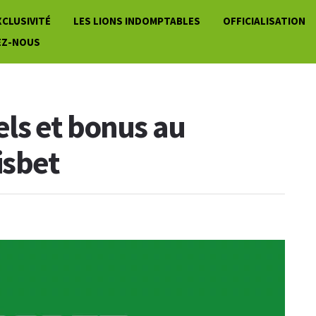
XCLUSIVITÉ
LES LIONS INDOMPTABLES
OFFICIALISATION
EZ-NOUS
ls et bonus au
isbet