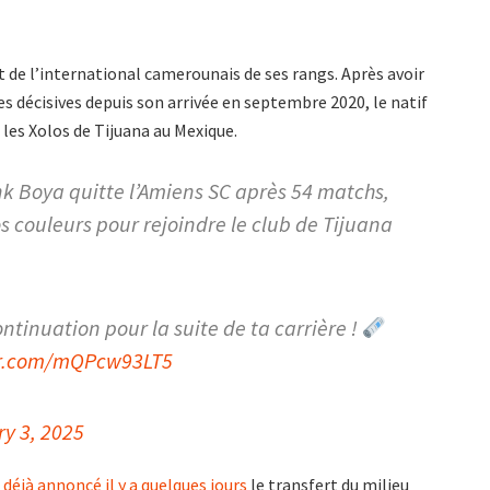
t de l’international camerounais de ses rangs. Après avoir
s décisives depuis son arrivée en septembre 2020, le natif
 les Xolos de Tijuana au Mexique.
k Boya quitte l’Amiens SC après 54 matchs,
os couleurs pour rejoindre le club de Tijuana
ntinuation pour la suite de ta carrière !
er.com/mQPcw93LT5
y 3, 2025
 déjà annoncé il y a quelques jours
le transfert du milieu