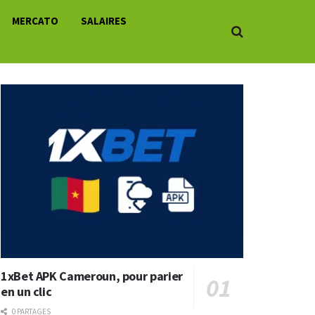
MERCATO
SALAIRES
1xBet APK Cameroun, pour parier
en un clic
0 PARTAGES