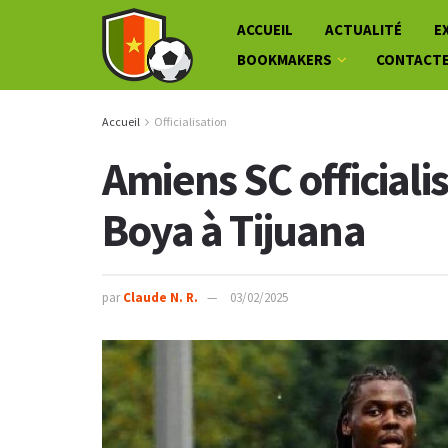
ACCUEIL
ACTUALITÉ
E
BOOKMAKERS
CONTACT
Accueil
Officialisation
Amiens SC officiali
Boya à Tijuana
par
Claude N. R.
03/02/2025