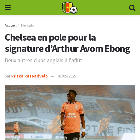
Accueil
Mercato
Chelsea en pole pour la
signature d’Arthur Avom Ebong
Deux autres clubs anglais à l'affût
par
Prisca Rasoarivelo
01/05/2025