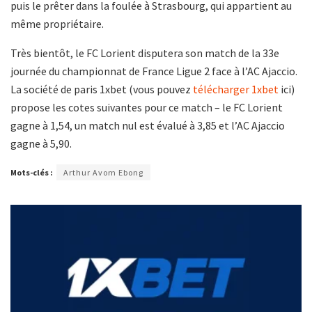
puis le prêter dans la foulée à Strasbourg, qui appartient au
même propriétaire.
Très bientôt, le FC Lorient disputera son match de la 33e
journée du championnat de France Ligue 2 face à l’AC Ajaccio.
La société de paris 1xbet (vous pouvez
télécharger 1xbet
ici)
propose les cotes suivantes pour ce match – le FC Lorient
gagne à 1,54, un match nul est évalué à 3,85 et l’AC Ajaccio
gagne à 5,90.
Mots-clés :
Arthur Avom Ebong