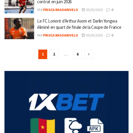
contrat en juin 2026
PAR
PRISCA RASOARIVELO
05/03/2026
0
Le FC Lorient d’Arthur Avom et Darlin Yongwa
éliminé en quart de finale de la Coupe de France
PAR
PRISCA RASOARIVELO
05/03/2026
0
1
2
…
6