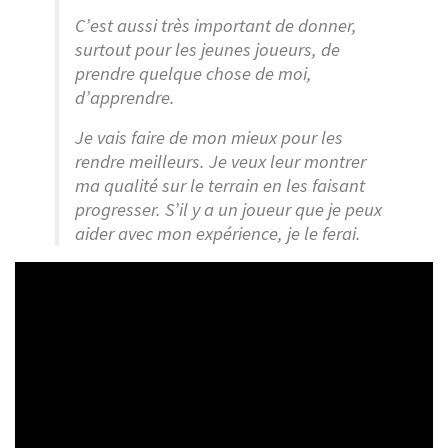
C’est aussi très important de donner,
surtout pour les jeunes joueurs, de
prendre quelque chose de moi,
d’apprendre.
Je vais faire de mon mieux pour les
rendre meilleurs. Je veux leur montrer
ma qualité sur le terrain en les faisant
progresser. S’il y a un joueur que je peux
aider avec mon expérience, je le ferai.