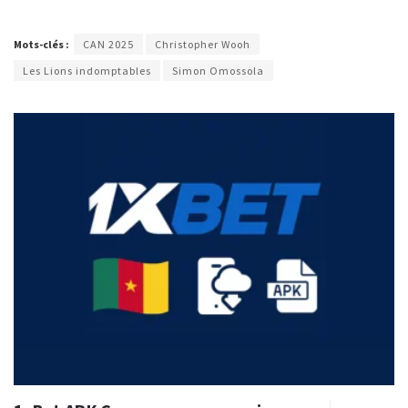
Mots-clés :
CAN 2025
Christopher Wooh
Les Lions indomptables
Simon Omossola