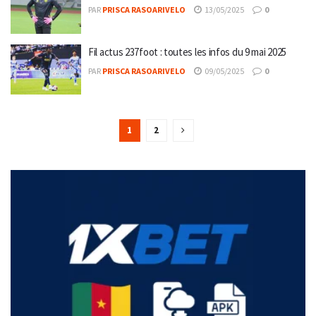
PAR
PRISCA RASOARIVELO
13/05/2025
0
Fil actus 237foot : toutes les infos du 9 mai 2025
PAR
PRISCA RASOARIVELO
09/05/2025
0
1
2