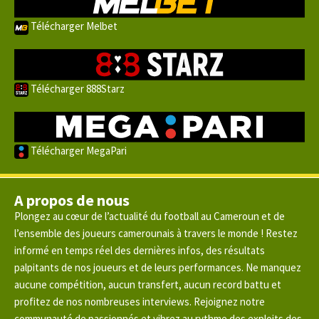
Télécharger Melbet
Télécharger 888Starz
Télécharger MegaPari
A propos de nous
Plongez au cœur de l’actualité du football au Cameroun et de
l’ensemble des joueurs camerounais à travers le monde ! Restez
informé en temps réel des dernières infos, des résultats
palpitants de nos joueurs et de leurs performances. Ne manquez
aucune compétition, aucun transfert, aucun record battu et
profitez de nos nombreuses interviews. Rejoignez notre
communauté de passionnés et vibrez au rythme des exploits des