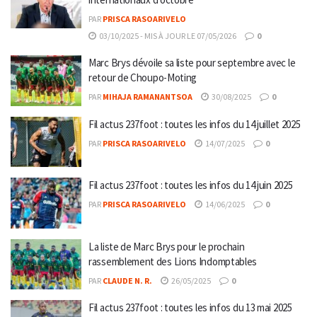
PAR
PRISCA RASOARIVELO
03/10/2025 - MIS À JOUR LE 07/05/2026
0
Marc Brys dévoile sa liste pour septembre avec le
retour de Choupo-Moting
PAR
MIHAJA RAMANANTSOA
30/08/2025
0
Fil actus 237foot : toutes les infos du 14 juillet 2025
PAR
PRISCA RASOARIVELO
14/07/2025
0
Fil actus 237foot : toutes les infos du 14 juin 2025
PAR
PRISCA RASOARIVELO
14/06/2025
0
La liste de Marc Brys pour le prochain
rassemblement des Lions Indomptables
PAR
CLAUDE N. R.
26/05/2025
0
Fil actus 237foot : toutes les infos du 13 mai 2025