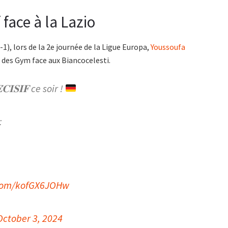
face à la Lazio
-1), lors de la 2e journée de la Ligue Europa,
Youssoufa
t des Gym face aux Biancocelesti.
𝐈𝐒𝐈𝐅 ce soir !
:
.com/kofGX6JOHw
October 3, 2024