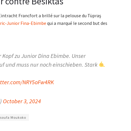
r contre Besiktas
’Eintracht Francfort a brillé sur la pelouse du Tüpraş
ric-Junior Fina-Ebimbe
qui a marqué le second but des
r Kopf zu Junior Dina Ebimbe. Unser
auf und muss nur noch einschieben. Stark
itter.com/NRY5oFw4RK
t)
October 3, 2024
ssoufa Moukoko