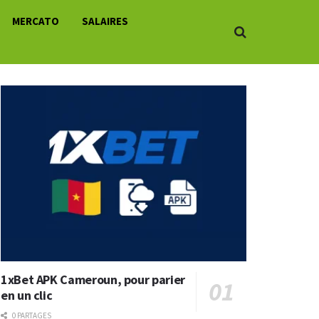
MERCATO
SALAIRES
1xBet APK Cameroun, pour parier
en un clic
0 PARTAGES