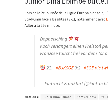
Junior Dina Ebimbe butteu
Lors de la 2e journée de la Ligue Europa hier soir, l
Stadyumu face à Besiktas (3-1), notamment avec
E
Adler à la 22e minute.
Doppelschlag
Koch verlängert einen Freistoß pe
Franzose taucht frei vor dem Tor 
–––––
22. |
#BJKSGE
0:2 |
#SGE
pic.tw
— Eintracht Frankfurt (@Eintrach
Mots-clés :
Junior Dina Ebimbe
Samuel Eto'o
You