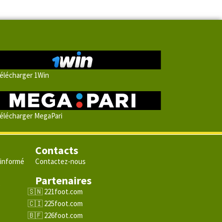
élécharger 1Win
élécharger MegaPari
Contacts
 informé
Contactez-nous
Partenaires
e
221foot.com
225foot.com
226foot.com