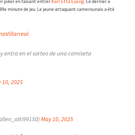
er joker en faisant entrer
Karl Etta Eyong
. Ce dernier a
la 89e minute de jeu. Le jeune attaquant camerounais a été
naVillarreal
 y entra en el sorteo de una camiseta
 10, 2025
allen_alti99150)
May 10, 2025