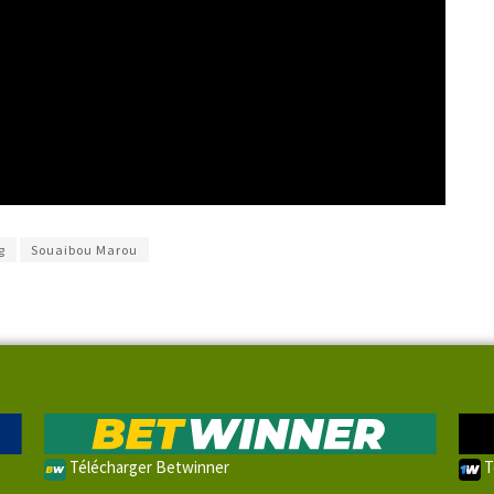
g
Souaibou Marou
Télécharger Betwinner
T