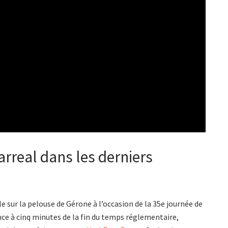
larreal dans les derniers
le sur la pelouse de Gérone à l’occasion de la 35e journée de
ence à cinq minutes de la fin du temps réglementaire,