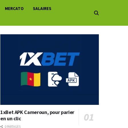
MERCATO
SALAIRES
1xBet APK Cameroun, pour parier
en un clic
0 PARTAGES