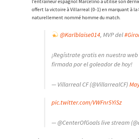
l’entraîneur espagnol Marcelino a utilisé son derni
offert la victoire à Villarreal (0-1) en marquant à 
naturellement nommé homme du match.
@Karlblaise014
, MVP del
#Giro
¡Regístrate gratis en nuestra web
firmada por el goleador de hoy!
— Villarreal CF (@VillarrealCF)
May
pic.twitter.com/VWFnr5YiSz
— @CenterOfGoals live stream (@