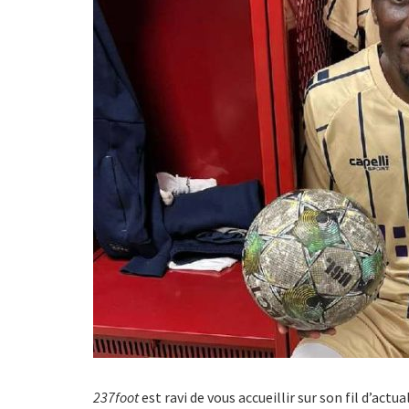
237foot
est ravi de vous accueillir sur son fil d’act