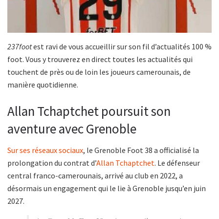
237foot
est ravi de vous accueillir sur son fil d’actualités 100 %
foot. Vous y trouverez en direct toutes les actualités qui
touchent de près ou de loin les joueurs camerounais, de
manière quotidienne.
Allan Tchaptchet poursuit son
aventure avec Grenoble
Sur ses réseaux sociaux
, le Grenoble Foot 38 a officialisé la
prolongation du contrat d’
Allan Tchaptchet
. Le défenseur
central franco-camerounais, arrivé au club en 2022, a
désormais un engagement qui le lie à Grenoble jusqu’en juin
2027.