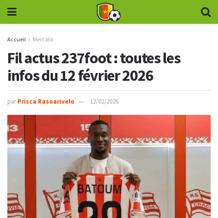
Accueil
Mercato
Fil actus 237foot : toutes les
infos du 12 février 2026
par
Prisca Rasoarivelo
12/02/2026