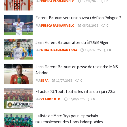
PAR
PRISCA RASOARIVELO
12/02/2026
0
Florent Batoum vers un nouveau défi en Pologne ?
PAR
PRISCA RASOARIVELO
08/02/2026
0
Jean Florent Batoum attendu à l’USM Alger
PAR
MIHAJA RAMANANTSOA
19/07/2025
0
Jean Florent Batoum en passe de rejoindre le MS
Ashdod
PAR
IBRA
11/07/2025
0
Fil actus 237foot : toutes les infos du 7 juin 2025
PAR
CLAUDE N. R.
07/06/2025
0
La liste de Marc Brys pour le prochain
rassemblement des Lions Indomptables