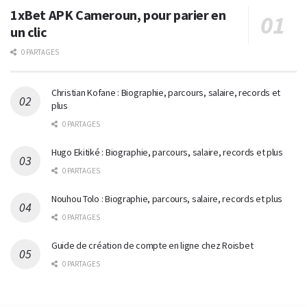
1xBet APK Cameroun, pour parier en
un clic
0 PARTAGES
Christian Kofane : Biographie, parcours, salaire, records et
plus
0 PARTAGES
Hugo Ekitiké : Biographie, parcours, salaire, records et plus
0 PARTAGES
Nouhou Tolo : Biographie, parcours, salaire, records et plus
0 PARTAGES
Guide de création de compte en ligne chez Roisbet
0 PARTAGES