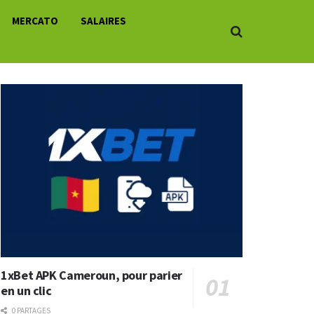
MERCATO
SALAIRES
1xBet APK Cameroun, pour parier
en un clic
0 PARTAGES